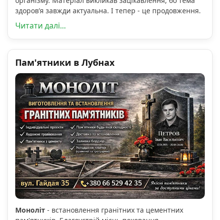
організму. Матеріал викликав зацікавлення, бо тема
здоров’я завжди актуальна. І тепер - це продовження.
Читати далі...
Пам'ятники в Лубнах
Моноліт
- встановлення гранітних та цементних