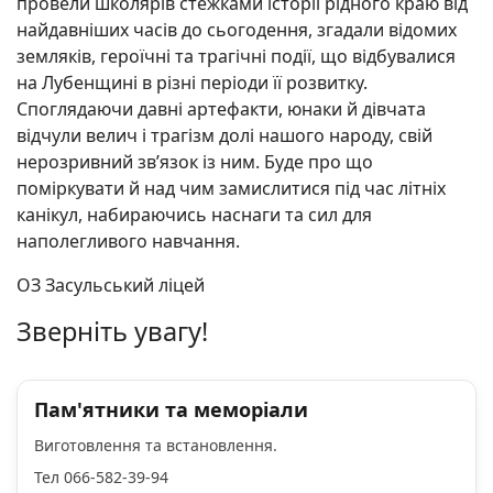
провели школярів стежками історії рідного краю від
найдавніших часів до сьогодення, згадали відомих
земляків, героїчні та трагічні події, що відбувалися
на Лубенщині в різні періоди її розвитку.
Споглядаючи давні артефакти, юнаки й дівчата
відчули велич і трагізм долі нашого народу, свій
нерозривний зв’язок із ним. Буде про що
поміркувати й над чим замислитися під час літніх
канікул, набираючись наснаги та сил для
наполегливого навчання.
ОЗ Засульський ліцей
Зверніть увагу!
Пам'ятники та меморіали
Виготовлення та встановлення.
Тел 066-582-39-94