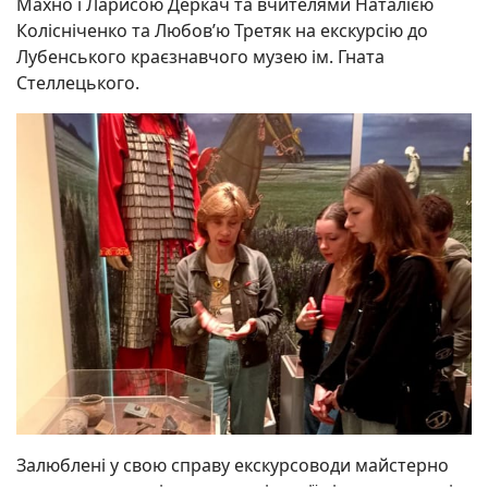
Махно і Ларисою Деркач та вчителями Наталією
Колісніченко та Любов’ю Третяк на екскурсію до
Лубенського краєзнавчого музею ім. Гната
Стеллецького.
Залюблені у свою справу екскурсоводи майстерно