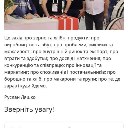
Це захід про зерно та хлібні продукти; про
виробництво та збут; про проблеми, виклики та
можливості; про внутрішній ринок та експорт; про
втрати та здобутки; про досвід і натхнення; про
конкуренцію та співпрацю; про інновації та
маркетинг; про споживачів і постачальників; про
борошно та хліб; про макарони та крупи; про те, де
зараз і куди йдемо.
Руслан Ляшко
Зверніть увагу!