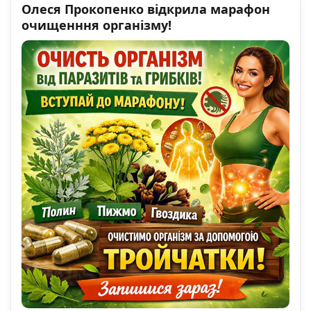
Олеся Прокопенко відкрила марафон
очищенння організму!