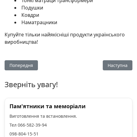
Тонкі матраци трансформери
Подушки
Ковдри
Наматрацники
Купуйте тільки найякісніші продукти українського
виробництва!
Попередня стаття: Меблеве ательє «Константа»
Наступна стат
Попередня
Наступна
Зверніть увагу!
Пам'ятники та меморіали
Виготовлення та встановлення.
Тел 066-582-39-94
098-804-15-51