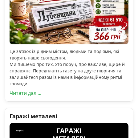
Це зв’язок із рідним містом, людьми та подіями, які
творять наше сьогодення.
Ми пишемо про тих, хто поруч, про важливе, щире й
справжнє. Передплатіть газету на друге півріччя та
залишайтеся разом із нами в інформаційному ритмі
громади.
Читати далі...
Гаражі металеві