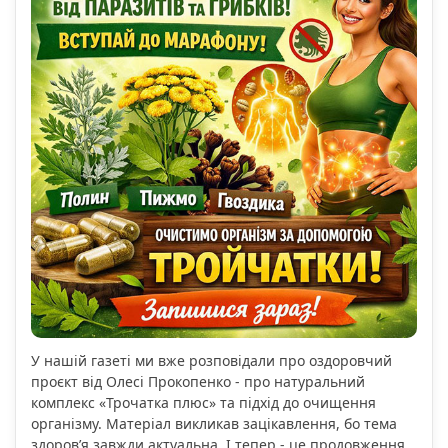
У нашій газеті ми вже розповідали про оздоровчий
проєкт від Олесі Прокопенко - про натуральний
комплекс «Трочатка плюс» та підхід до очищення
організму. Матеріал викликав зацікавлення, бо тема
здоров’я завжди актуальна. І тепер - це продовження.