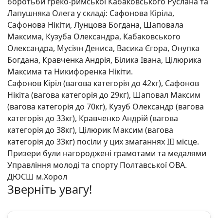
боротьби греко-римської Кабаковського Руслана та
Лапушняка Олега у складі: Сафонова Кіріла,
Сафонова Нікіти, Лунцова Богдана, Шаповала
Максима, Кузуба Олександра, Кабаковського
Олександра, Мусіян Дениса, Васика Єгора, Онупка
Богдана, Кравченка Андрія, Білика Івана, Цілюрика
Максима та Никифоренка Нікіти.
Сафонов Кіріл (вагова категорія до 42кг), Сафонов
Нікіта (вагова категорія до 29кг), Шаповал Максим
(вагова категорія до 70кг), Кузуб Олександр (вагова
категорія до 33кг), Кравченко Андрій (вагова
категорія до 38кг), Цілюрик Максим (вагова
категорія до 33кг) посіли у цих змаганнях ІІІ місце.
Призери були нагороджені грамотами та медалями
Управління молоді та спорту Полтавської ОВА.
ДЮСШ м.Хорол
Зверніть увагу!