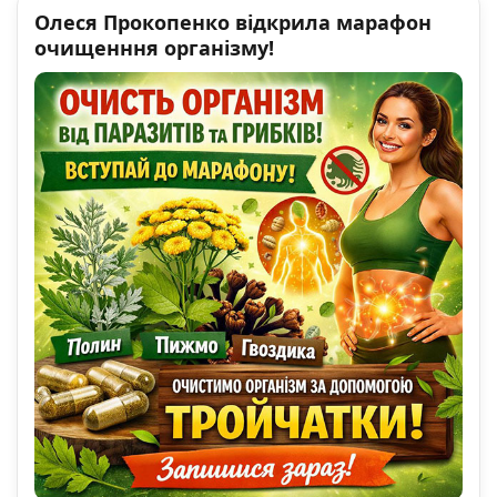
Олеся Прокопенко відкрила марафон
очищенння організму!