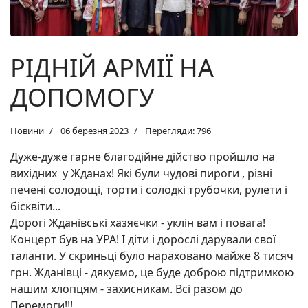
РІДНІЙ АРМІЇ НА
ДОПОМОГУ
Новини
06 березня 2023
Перегляди: 796
Дуже-дуже гарне благодійне дійство пройшло на
вихідних у Жданах! Які були чудові пироги , різні
печені солодощі, торти і солодкі трубочки, рулети і
бісквіти...
Дорогі Жданівські хазяєчки - уклін вам і повага!
Концерт був на УРА! І діти і дорослі дарували свої
таланти. У скриньці було нараховано майже 8 тисяч
грн. Жданівці - дякуємо, це буде доброю підтримкою
нашим хлопцям - захисникам. Всі разом до
Перемоги!!!