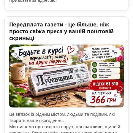
Привозьте за адресою!
Передплата газети - це більше, ніж
просто свіжа преса у вашій поштовій
скриньці
Це зв’язок із рідним містом, людьми та подіями, які
творять наше сьогодення.
Ми пишемо про тих, хто поруч, про важливе, щире й
справжнє. Передплатіть газету на друге півріччя та