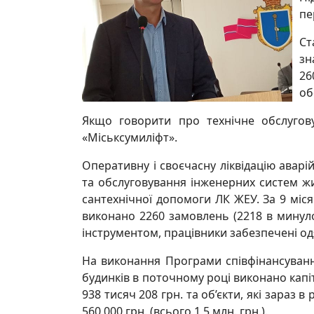
пе
Ст
зн
26
об
Якщо говорити про технічне обслугову
«Міськсумиліфт».
Оперативну і своєчасну ліквідацію авар
та обслуговування інженерних систем ж
сантехнічної допомоги ЛК ЖЕУ. За 9 міся
виконано 2260 замовлень (2218 в минул
інструментом, працівники забезпечені од
На виконання Програми співфінансуванн
будинків в поточному році виконано кап
938 тисяч 208 грн. та об’єкти, які зараз 
560 000 грн. (всього 1,5 млн. грн.).