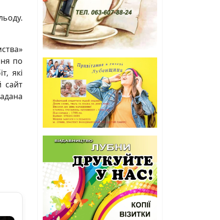
льоду.
мства»
ння по
т, які
й сайт
гадана