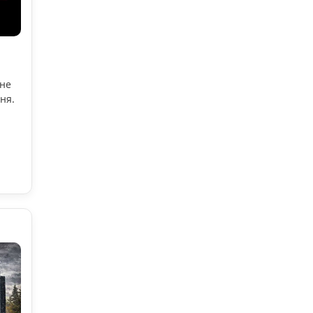
ьне
ня.