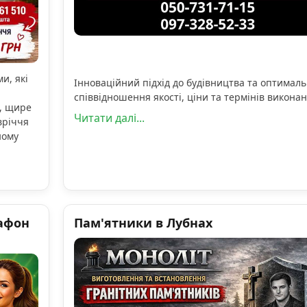
и, які
Інноваційний підхід до будівництва та оптимал
співвідношення якості, ціни та термінів виконан
, щире
Читати далі...
вріччя
ному
афон
Пам'ятники в Лубнах