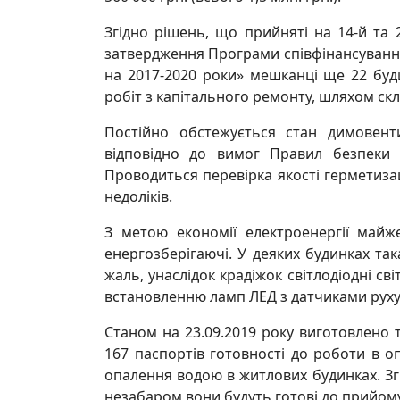
Згідно рішень, що прийняті на 14-й та 
затвердження Програми співфінансування
на 2017-2020 роки» мешканці ще 22 буд
робіт з капітального ремонту, шляхом ск
Постійно обстежується стан димовент
відповідно до вимог Правил безпеки 
Проводиться перевірка якості герметизаці
недоліків.
З метою економії електроенергії майж
енергозберігаючі. У деяких будинках так
жаль, унаслідок крадіжок світлодіодні с
встановленню ламп ЛЕД з датчиками руху
Станом на 23.09.2019 року виготовлено
167 паспортів готовності до роботи в 
опалення водою в житлових будинках. Зг
незабаром вони будуть готові до прийому