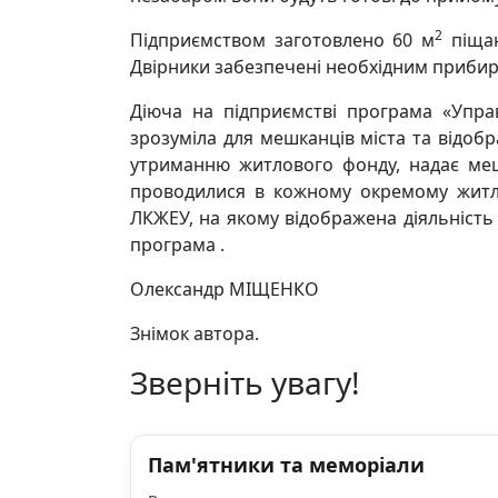
2
Підприємством заготовлено 60 м
піщан
Двірники забезпечені необхідним приби
Діюча на підприємстві програма «Упра
зрозуміла для мешканців міста та відоб
утриманню житлового фонду, надає меш
проводилися в кожному окремому житло
ЛКЖЕУ, на якому відображена діяльність
програма .
Олександр МІЩЕНКО
Знімок автора.
Зверніть увагу!
Пам'ятники та меморіали