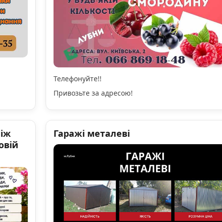
Телефонуйте!!
Привозьте за адресою!
ніж
Гаражі металеві
овій