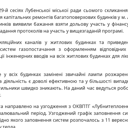
29-й сесіях Лубенської міської ради сьомого скликанн
 капітальних ремонтів багатоповерхових будинків у м.
инків виявили бажання взяти дольову участь у фінанс
ладання протоколів на участь у вищезгаданій програмі.
иляційних каналів у житлових будинках та приведен
систем газопостачання з оформленням відповідних а
ї інженерних вводів на всіх житлових будинках для лікв
е у всіх будинках замінені звичайні лампи розжаре
а діяльність є доволі ефективною та у більшості випадк
вітильники швидко зникають. На даний час ведуться роб
.
 та направлено на узгодження з ОКВПТГ «Лубнитеплоен
опалювальний період. Узгоджений графік заповнення с
ідно якого заповнення систем розпочалось з 11 вересн
 тепла.