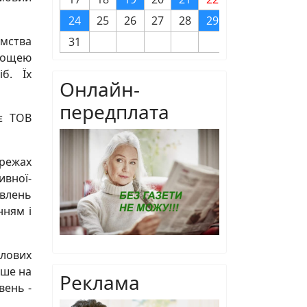
24
25
26
27
28
29
30
мства
31
площею
б. Їх
Онлайн-
передплата
ує ТОВ
ережах
ивної-
овлень
нням і
тлових
іше на
Реклама
вень -