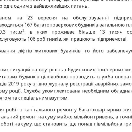
ріод є одним з вайважливіших питань.
аном на 23 вересня на обслуговуванні підприє
аходиться 167 багатоповерхових будинків загальною 
2
0,3 тис.м
, в яких проживає більше 13 тисяч осі
слуговують 106 робітників, які працюють підприємстві.
вання ліфтів житлових будинків, то його забезпеч
ійних ситуацій на внутрішньо-будинкових інженерних м
итлових будинків цілодобово проводить служба операт
ців 2019 року згідно журналу реєстрації аварійних зам
ому році). Служба укомплектована необхідним обладна
ягом та спеціальним взуттям.
я робіт з капітального ремонту багатоквартирних жи
італьний ремонт на суму майже мільйон гривень, а точн
в роботі на суму, що становить іще понад півмільйона гри