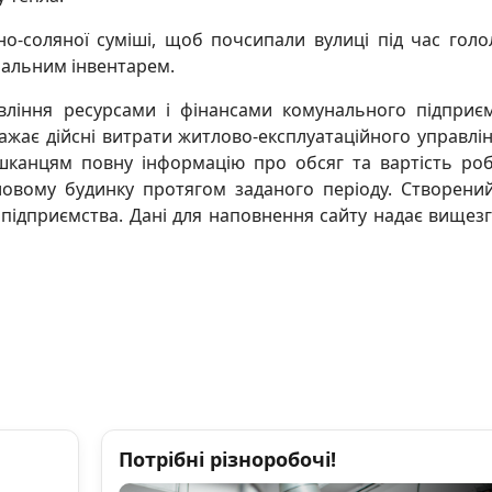
о-соляної суміші, щоб почсипали вулиці під час голо
ральним інвентарем.
вління ресурсами і фінансами комунального підприє
ражає дійсні витрати житлово-експлуатаційного управлі
канцям повну інформацію про обсяг та вартість робі
вому будинку протягом заданого періоду. Створени
 підприємства. Дані для наповнення сайту надає вищез
Потрібні різноробочі!