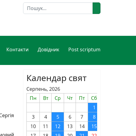
Пошук
Контакти
Довідник
Post scriptum
Календар свят
Серпень, 2026
Пн
Вт
Ср
Чт
Пт
Сб
Нд
1
2
ергія
3
4
5
6
7
8
9
10
11
12
13
14
15
16
имовий
17
18
19
20
21
22
23