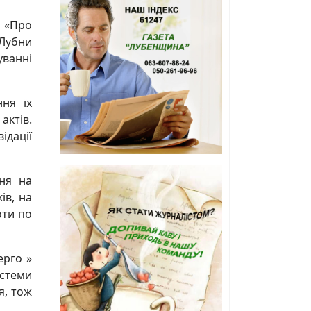
я «Про
 Лубни
уванні
ня їх
ктів.
ідації
ння на
ів, на
оти по
ерго »
истеми
я, тож