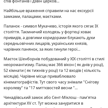
спів фонтанів і дзвін церков...
Найбільше враження справили на нас екскурсії
замками, палацами, маєтками.
Паланок - символ Мукачево, історія якого сягає IX
століття. Таємничий колодязь у фортеці ховає
привидів, а довгими коридорами блукають духи
середньовічних лицарів, українських князів,
чарівних панянок, за яких гинули герої...
Маєток Шенборнів побудований у XIX столітті в стилі
неоромантизму. Палац має 366 вікон ( як днів у році),
52 кімнати ( як тижнів у році) та 12 входів ( кількість
місяців). Чарівне місце приваблювало
кінематографістів. Тут свого часу знімали "Снігову
королеву" та "17 миттєвостей весни "...
Чинадіївський замок або Сент-Міклош - пам'ятка
архітектури XV ст. Тут можна зануритися в