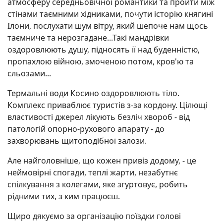
атмосферу середньовічної романтики та пройти між
стінами таємними хідниками, почути історію княгині
Ілони, послухати шум вітру, який шепоче нам щось
таємниче та нерозгадане...Такі мандрівки
оздоровлюють душу, підносять її над буденністю,
пропахлою війною, змоченою потом, кров'ю та
сльозами...
Термальні води Косино оздоровлюють тіло.
Комплекс приваблює туристів з-за кордону. Цілющі
властивості джерел лікують безліч хвороб - від
патологій опорно-рухового апарату - до
захворювань щитоподібної залози.
Але найголовніше, що кожен привіз додому, - це
неймовірні спогади, теплі жарти, незабутнє
спілкування з колегами, яке згуртовує, робить
рідними тих, з ким працюєш.
Щиро дякуємо за організацію поїздки голові