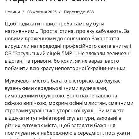
Новини
08 жовтня 2025
Перегляди: 688
Щоб надихати інших, треба самому бути
натхненним... Проста істина, про яку забувають. За
новими враженнями до сонячного Закарпаття
вирушили напередодні професійного свята вчителі
ОЗ "Засульський ліцей ЛМР ". Не злякали величезні
відстані та тривоги, бо коли, як не зараз, варто
побачити всю красу неповторної України-неньки.
Мукачево - місто з багатою історією, що блукає
вузенькими середньовічними вуличками,
вимощеними бруківкою. Воно пахне кавою та
свіжою випічкою, мокрим осіннім листям, смачними
стравами українсько-угорської кухні... Ви можете
відшукати тут мініатюрні скульптури, заховані в
різних куточках міста, щоб загадати бажання,
помилуватися набережною в середмісті, послухати