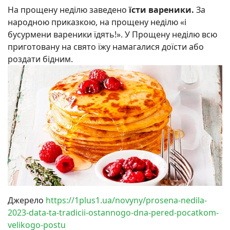
На прощену неділю заведено
їсти вареники.
За
народною приказкою, на прощену неділю «і
бусурмени вареники їдять!». У Прощену неділю всю
приготовану на свято їжу намагалися доїсти або
роздати бідним.
Джерело
https://1plus1.ua/novyny/prosena-nedila-
2023-data-ta-tradicii-ostannogo-dna-pered-pocatkom-
velikogo-postu