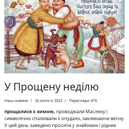
У Прощену неділю
Наші новини
26 лютого 2023
Перегляди: 979
прощалися з зимою,
проводжали Масляну і
символічно спалювали її опудало, закликаючи весну.
У цей день заведено просити у знайомих і рідних