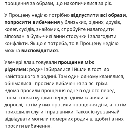
прощення за образи, що накопичилися за рік.
У Прощену неділю потрібно
відпустити всі образи,
попросити вибачення
у близьких, рідних, друзів,
колег, сусідів, знайомих, спробуйте налагодити
зіпсовані з будь-чиєї вини стосунки і залагодити
конфлікти. Якщо є потреба, то в Прощену неділю
можна
висповідатися
.
Увечері влаштовували
прощення між
рідними:
родичі збиралися і йшли в гості до
найстаршого в родині. Там один одному кланялися,
обнімалися і просили вибачення за всі гріхи.
Вдома просили прощення одне в одного перед
сном: спочатку один перед одним кланялися
дорослі, потім у них просили прощення діти, а потім
приходили слуги і працівники. Також існує звичай
відвідувати могили померлих родичів, щоби і в них
просити вибачення.