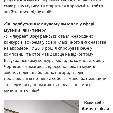
смак різну музику, та старатися її зрозуміти, тобто
знайти щось рідне в ній!
-
Які здобутки у минулому ви мали у сфері
музики, які - тепер?
- Я – лауреат Всеукраїнських та Міжнародних
конкурсів, зокрема у сфері класичного виконавства
на акордеоні. У 2019 році я спробував себе у
композиції та отримав 2 місце на відкритому
Всеукраїнському конкурсі молодих композиторів у
Чернігові! Намагаюсь вдосконалювати музичні
здібності для ще більших нагород та для
прославлення не тільки себе, а і малої батьківщини
та людей, які допомагають в реалізації мого
музичного успіху!
-
Ким
себе
бачите після