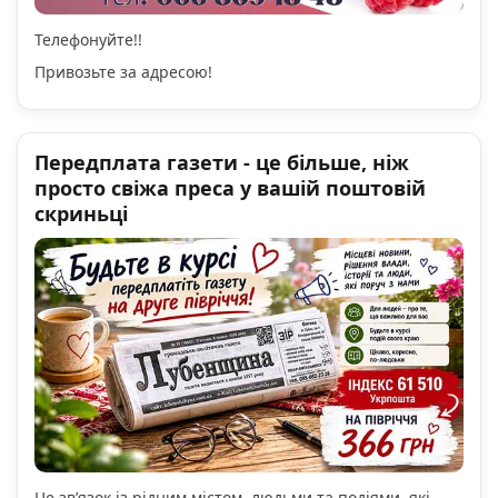
Телефонуйте!!
Привозьте за адресою!
Передплата газети - це більше, ніж
просто свіжа преса у вашій поштовій
скриньці
Це зв’язок із рідним містом, людьми та подіями, які