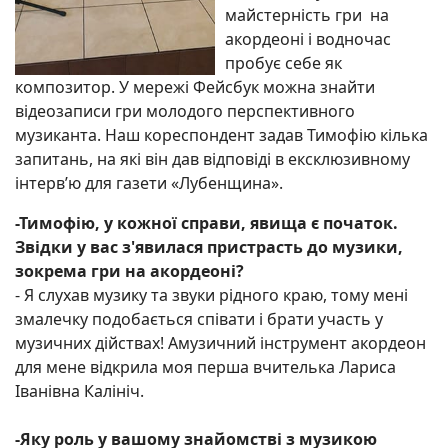
майстерність гри на
акордеоні і водночас
пробує себе як
композитор. У мережі Фейсбук можна знайти
відеозаписи гри молодого перспективного
музиканта. Наш кореспондент задав Тимофію кілька
запитань, на які він дав відповіді в ексклюзивному
інтерв’ю для газети «Лубенщина».
-
Тимофію, у кожної справи, явища є початок.
Звідки у вас з'явилася пристрасть до музики,
зокрема гри на акордеоні?
- Я слухав музику та звуки рідного краю, тому мені
змалечку подобається співати і брати участь у
музичних дійствах! Амузичний інструмент акордеон
для мене відкрила моя перша вчителька Лариса
Іванівна Калініч.
-Яку роль у вашому знайомстві з музикою