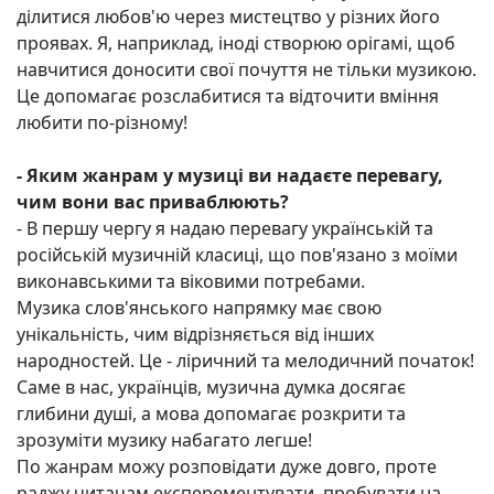
ділитися любов'ю через мистецтво у різних його
проявах. Я, наприклад, іноді створюю орігамі, щоб
навчитися доносити свої почуття не тільки музикою.
Це допомагає розслабитися та відточити вміння
любити по-різному!
- Яким жанрам у музиці ви надаєте перевагу,
чим вони вас приваблюють?
- В першу чергу я надаю перевагу українській та
російській музичній класиці, що пов'язано з моїми
виконавськими та віковими потребами.
Музика слов'янського напрямку має свою
унікальність, чим відрізняється від інших
народностей. Це - ліричний та мелодичний початок!
Саме в нас, українців, музична думка досягає
глибини душі, а мова допомагає розкрити та
зрозуміти музику набагато легше!
По жанрам можу розповідати дуже довго, проте
раджу читачам експерементувати, пробувати на