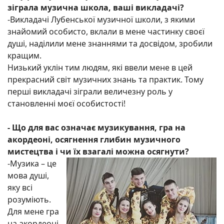
зіграла музична школа, ваші викладачі?
-Викладачі Лубенської музичної школи, з якими
знайомий особисто, вклали в мене частинку своєї
душі, наділили мене знаннями та досвідом, зробили
кращим.
Низький уклін тим людям, які ввели мене в цей
прекрасний світ музичних знань та практик. Тому
перші викладачі зіграли величезну роль у
становленні моєї особистості!
- Що для вас означає музикування, гра на
акордеоні, осягнення глибин музичного
мистецтва і чи їх взагалі можна осягнути?
-Музика – це
мова душі,
яку всі
розуміють.
Для мене гра
на акордеоні