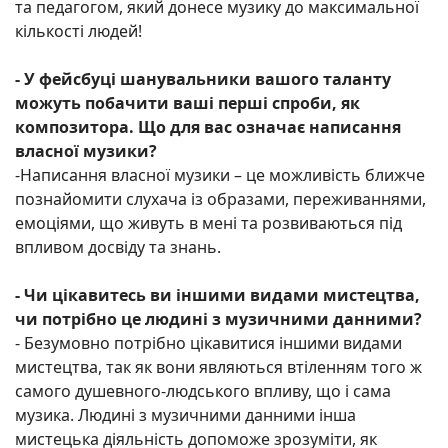
та педагогом, який донесе музику до максимальної
кількості людей!
- У фейсбуці шанувальники вашого таланту
можуть побачити
ваші
перші спроб
и
, як
композитора. Що для вас означає написання
власної музики?
-Написання власної музики – це можливість ближче
познайомити слухача із образами, переживаннями,
емоціями, що живуть в мені та розвиваються під
впливом досвіду та знань.
- Чи цікавитесь ви іншими видами мистецтва,
чи потрібно це людині з музичними данними?
- Безумовно потрібно цікавитися іншими видами
мистецтва, так як вони являються втіленням того ж
самого душевного-людського впливу, що і сама
музика. Людині з музичними данними інша
мистецька діяльність допоможе зрозуміти, як