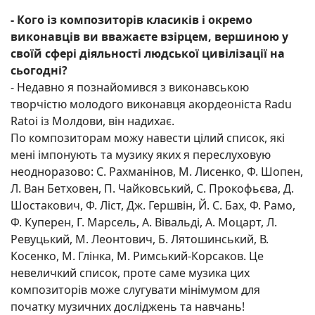
-
Кого із композиторів класиків і окремо
виконавців ви вважаєте взірцем, вершиною у
своїй сфері діяльності людської цивілізації на
сьогодні?
- Недавно я познайомився з виконавською
творчістю молодого виконавця акордеоніста Radu
Ratoi із Молдови, він надихає.
По композиторам можу навести цілий список, які
мені імпонують та музику яких я переслуховую
неодноразово: С. Рахманінов, М. Лисенко, Ф. Шопен,
Л. Ван Бетховен, П. Чайковський, С. Прокофьєва, Д.
Шостакович, Ф. Ліст, Дж. Гершвін, Й. С. Бах, Ф. Рамо,
Ф. Куперен, Г. Марсель, А. Вівальді, А. Моцарт, Л.
Ревуцький, М. Леонтович, Б. Лятошинський, В.
Косенко, М. Глінка, М. Римський-Корсаков. Це
невеличкий список, проте саме музика цих
композиторів може слугувати мінімумом для
початку музичних досліджень та навчань!