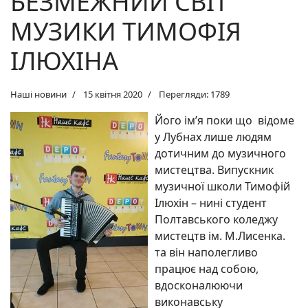
БЕЗМЕЖНИЙ СВІТ
МУЗИКИ ТИМОФІЯ
ІЛЮХІНА
Наші новини
15 квітня 2020
Перегляди: 1789
Його ім’я поки що відоме
у Лубнах лише людям
дотичним до музичного
мистецтва. Випускник
музичної школи Тимофій
Ілюхін – нині студент
Полтавського коледжу
мистецтв ім. М.Лисенка.
та він наполегливо
працює над собою,
вдосконалюючи
виконавську