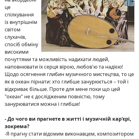
це
спілкування
із внутрішнім
світом
слухачів,
спосіб обміну
високими
почуттями та можливість надихати людей,
наповнювати їх серця вірою, любов'ю та надією!
Щодо осягнення глибин музичного мистецтва, то це
як в океан пірнати: хто глибше занурюється – той і
відкриває більше. Проте для мене поки що цей
"океан" не є дослідженим повністю, тому
занурюватися можна і глибше!
- До чого ви прагнете в житті і музичній кар'єрі
,
зокрема?
-Я прагну стати відомим виконавцем, композитором